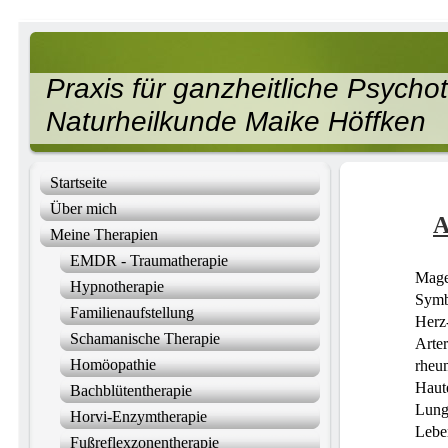
Praxis für ganzheitliche Psych
Naturheilkunde Maike Höffken
Startseite
Über mich
A
Meine Therapien
EMDR - Traumatherapie
Mage
Hypnotherapie
Symb
Familienaufstellung
Herz
Schamanische Therapie
Arter
Homöopathie
rheu
Haut
Bachblütentherapie
Lung
Horvi-Enzymtherapie
Lebe
Fußreflexzonentherapie