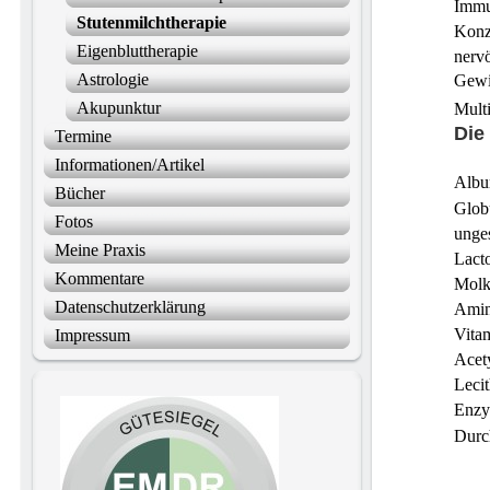
Immu
Stutenmilchtherapie
K
onz
Eigenbluttherapie
nerv
Astrologie
Gewi
Akupunktur
Mult
Die
Termine
Informationen/Artikel
Albu
Bücher
Glob
Fotos
unges
Meine Praxis
Lact
Kommentare
Molk
Datenschutzerklärung
Amin
Vita
Impressum
Acet
Lecit
Enz
Durc