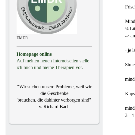
Frisc
Mind
¼ Lit
-> a
EMDR
- je 
Homepage online
Auf meinen neuen Internetseiten stelle
Stut
ich mich und meine Therapien vor.
minde
"Wir suchen unsere Probleme, weil wir
die Geschenke
Kaps
brauchen, die dahinter verborgen sind"
v. Richard Bach
mind
3 - 4