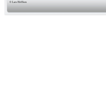
© Lars Höffken