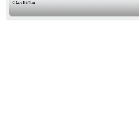
© Lars Höffken